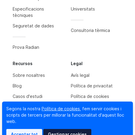
Especificacions
Universitats
tècniques
Seguretat de dades
Consultoria tèrmica
Prova Radian
Recursos
Legal
Sobre nosaltres
Avís legal
Blog
Política de privacitat
Casos d'estudi
Política de cookies
Segons la nostra
Política de cookies
, fem servir cookies i
scripts de tercers per millorar la funcionalitat d'aquest lloc
Contacta'ns
web.
Newsletter
Acceptar tot
Gestionar cookies