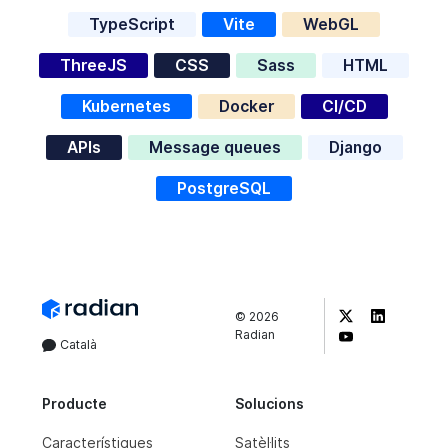
TypeScript
Vite
WebGL
ThreeJS
CSS
Sass
HTML
Kubernetes
Docker
CI/CD
APIs
Message queues
Django
PostgreSQL
©
2026
Radian
Català
Producte
Solucions
Característiques
Satèl·lits