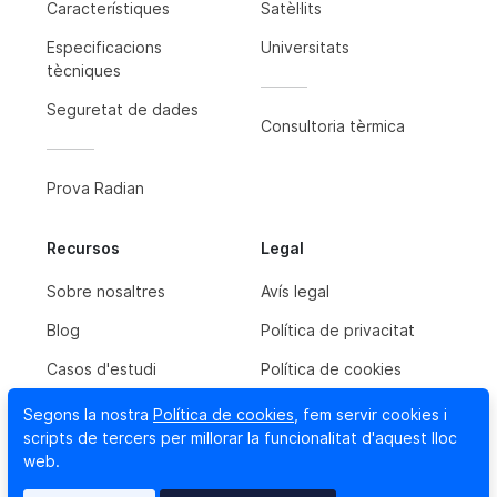
Característiques
Satèl·lits
Especificacions
Universitats
tècniques
Seguretat de dades
Consultoria tèrmica
Prova Radian
Recursos
Legal
Sobre nosaltres
Avís legal
Blog
Política de privacitat
Casos d'estudi
Política de cookies
Segons la nostra
Política de cookies
, fem servir cookies i
scripts de tercers per millorar la funcionalitat d'aquest lloc
Contacta'ns
web.
Newsletter