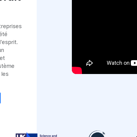
treprises
 été
'esprit.
un
et
ystème
 les