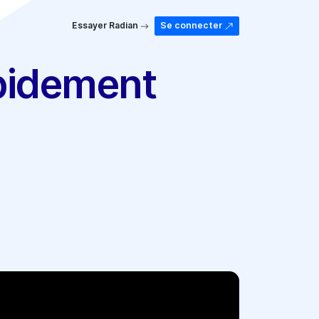
Essayer Radian
Se connecter
apidement