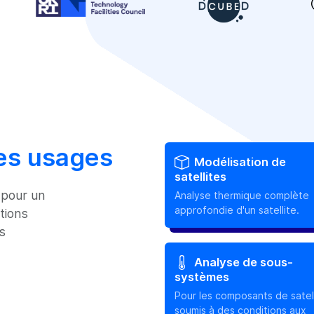
les usages
Modélisation de
satellites
 pour un
Analyse thermique complète
approfondie d'un satellite.
tions
s
Analyse de sous-
systèmes
Pour les composants de satell
soumis à des conditions aux