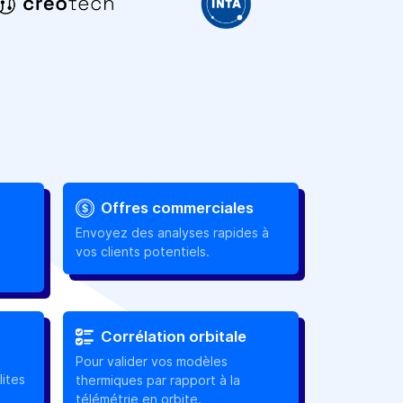
Offres commerciales
Envoyez des analyses rapides à
vos clients potentiels.
Corrélation orbitale
Pour valider vos modèles
ites
thermiques par rapport à la
télémétrie en orbite.