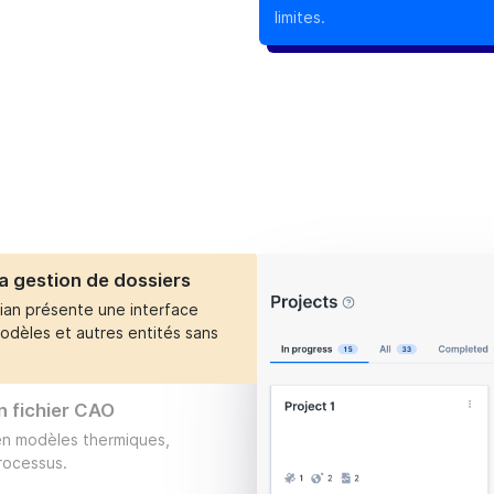
limites.
la gestion de dossiers
dian présente une interface
odèles et autres entités sans
 fichier CAO
en modèles thermiques,
rocessus.